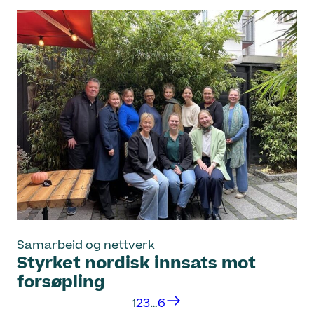
Samarbeid og nettverk
Styrket nordisk innsats mot
forsøpling
1
2
3
…
6