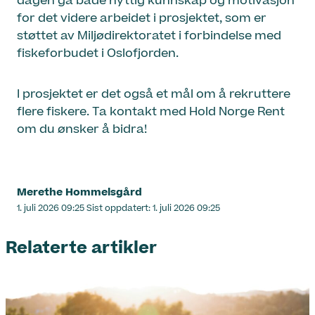
dagen ga både nyttig kunnskap og motivasjon
for det videre arbeidet i prosjektet, som er
støttet av Miljødirektoratet i forbindelse med
fiskeforbudet i Oslofjorden.
I prosjektet er det også et mål om å rekruttere
flere fiskere. Ta kontakt med Hold Norge Rent
om du ønsker å bidra!
Merethe Hommelsgård
Lagt
1. juli 2026 09:25
Sist oppdatert:
1. juli 2026 09:25
ut
på
Relaterte artikler