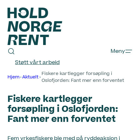
Hopp
til
innhold
Hold
Meny
Norge
Støtt vårt arbeid
Rent
Fiskere kartlegger forsøpling i
Hjem
Aktuelt
Oslofjorden: Fant mer enn forventet
Fiskere kartlegger
forsøpling i Oslofjorden:
Fant mer enn forventet
Fem yrkesfiskere ble med på ryddeaksjon i