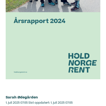
Sarah Ødegården
Lagt
1. juli 2025 07:55
Sist oppdatert:
1. juli 2025 07:55