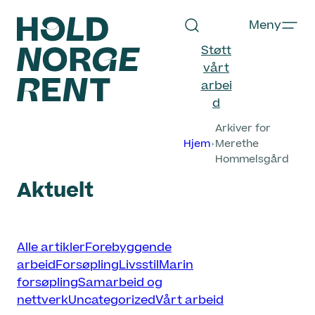
Hopp
Meny
til
innhold
Støtt
vårt
arbei
d
Hold
Arkiver for
Norge
Hjem
Merethe
Rent
Hommelsgård
Aktuelt
Velg
Alle artikler
Forebyggende
kategori
arbeid
Forsøpling
Livsstil
Marin
forsøpling
Samarbeid og
nettverk
Uncategorized
Vårt arbeid