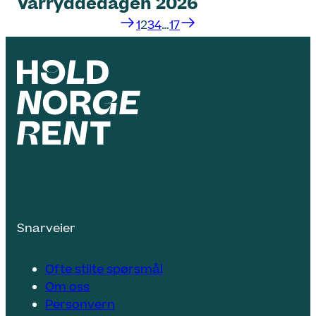
Vårryddedagen 2026
1
2
3
4
…
17
Snarveier
Ofte stilte spørsmål
Om oss
Personvern