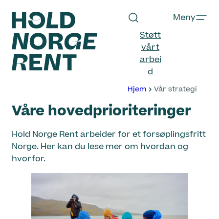
Hopp
Meny
til
innhold
Støtt
vårt
arbei
d
Hold
Hjem
Vår strategi
Norge
Våre hovedprioriteringer
Rent
Hold Norge Rent arbeider for et forsøplingsfritt
Norge. Her kan du lese mer om hvordan og
hvorfor.