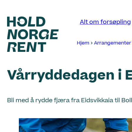
Hopp
til
Alt om forsøpling
innhold
Hjem
Arrangementer
Hold
Norge
Vårryddedagen i E
Rent
Bli med å rydde fjæra fra Eidsvikkaia til B