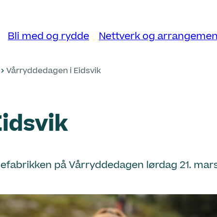
Bli med og rydde
Nettverk og arrangemen
Vårryddedagen i Eidsvik
idsvik
ollefabrikken på Vårryddedagen lørdag 21. mars