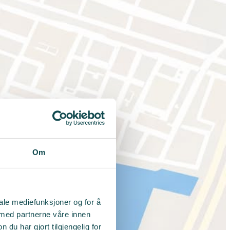
Om
iale mediefunksjoner og for å
 med partnerne våre innen
u har gjort tilgjengelig for