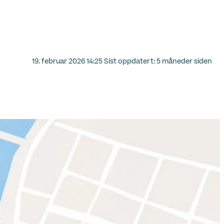
Lagt
19. februar 2026 14:25
Sist oppdatert:
5 måneder siden
ut
på