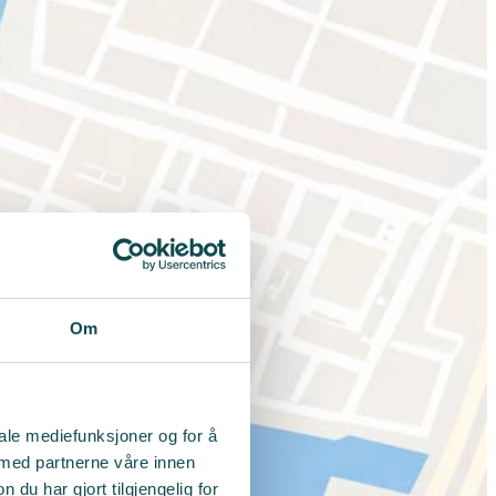
Om
iale mediefunksjoner og for å
 med partnerne våre innen
u har gjort tilgjengelig for