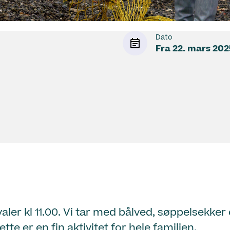
Dato
Fra
22. mars 202
er kl 11.00. Vi tar med bålved, søppelsekker
tte er en fin aktivitet for hele familien.