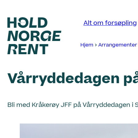
Hopp
til
Alt om forsøpling
innhold
Hjem
Arrangementer
Hold
Norge
Vårryddedagen på
Rent
Bli med Kråkerøy JFF på Vårryddedagen i Sp