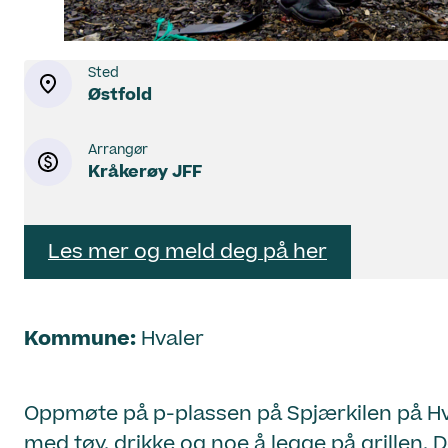
Sted
Østfold
Arrangør
Kråkerøy JFF
Les mer og meld deg på her
Kommune:
Hvaler
Oppmøte på p-plassen på Spjærkilen på Hval
med tøy, drikke og noe å legge på grillen. De