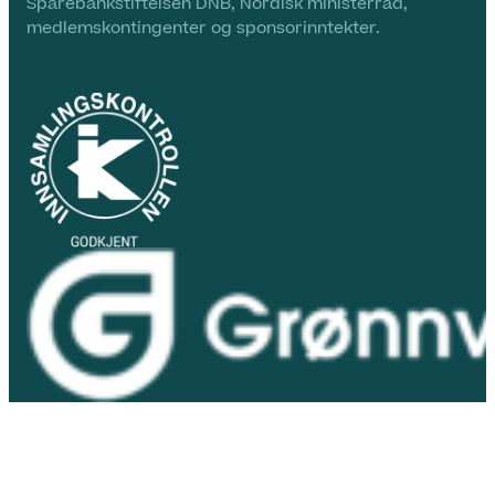
Sparebankstiftelsen DNB, Nordisk ministerråd,
medlemskontingenter og sponsorinntekter.