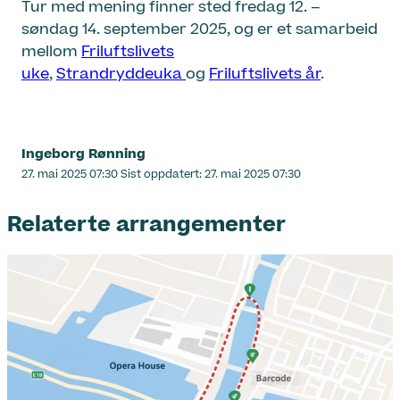
Tur med mening finner sted fredag 12. –
søndag 14. september 2025, og er et samarbeid
mellom
Friluftslivets
uke
,
Strandryddeuka
og
Friluftslivets år
.
Ingeborg Rønning
Lagt
27. mai 2025 07:30
Sist oppdatert:
27. mai 2025 07:30
ut
på
Relaterte arrangementer