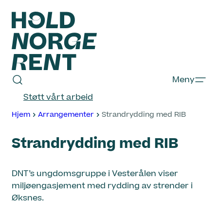
Hopp
til
innhold
Hold
Meny
Norge
Støtt vårt arbeid
Rent
Hjem
Arrangementer
Strandrydding med RIB
Strandrydding med RIB
DNT’s ungdomsgruppe i Vesterålen viser
miljøengasjement med rydding av strender i
Øksnes.