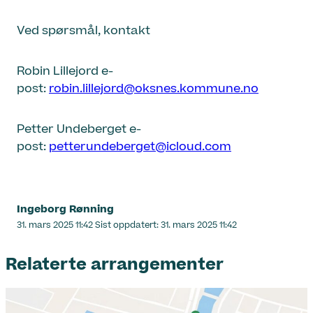
Ved spørsmål, kontakt
Robin Lillejord e-
post:
robin.lillejord@oksnes.kommune.no
Petter Undeberget e-
post:
petterundeberget@icloud.com
Ingeborg Rønning
Lagt
31. mars 2025 11:42
Sist oppdatert:
31. mars 2025 11:42
ut
på
Relaterte arrangementer