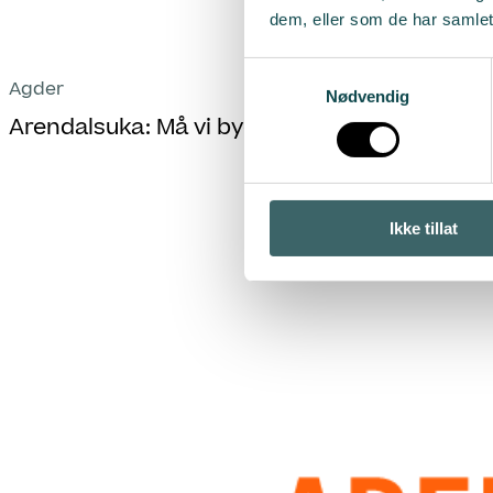
dem, eller som de har samlet
Samtykkevalg
Agder
Nødvendig
Arendalsuka: Må vi bygge fremtidens rense
Ikke tillat