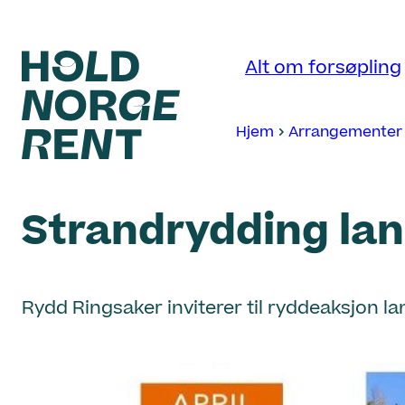
Hopp
til
Alt om forsøpling
innhold
Hjem
Arrangementer
Hold
Norge
Strandrydding la
Rent
Rydd Ringsaker inviterer til ryddeaksjon lan