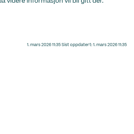
videre informasjon vil bli gitt der.
Lagt
1. mars 2026 11:35
Sist oppdatert:
1. mars 2026 11:35
ut
på