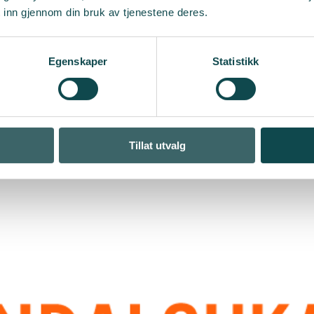
 inn gjennom din bruk av tjenestene deres.
Egenskaper
Statistikk
anlegg med gårsdagens løsninger?
Tillat utvalg