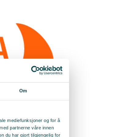
Om
iale mediefunksjoner og for å
 med partnerne våre innen
u har gjort tilgjengelig for