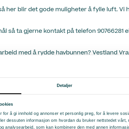
så her blir det gode muligheter å fylle luft. Vi
l så ta gjerne kontakt på telefon 90766281 e
arbeid med å rydde havbunnen? Vestland Vrak
Detaljer
lokalt næringsliv som kan være med å heie fra
ookies
 for å gi innhold og annonser et personlig preg, for å levere sos
deler dessuten informasjon om hvordan du bruker nettstedet vårt,
og analysearbeid, som kan kombinere den med annen informasjon d