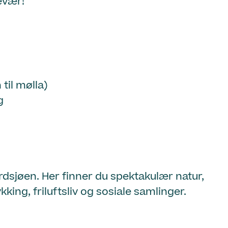
evær!
til mølla)
g
rdsjøen. Her finner du spektakulær natur,
ng, friluftsliv og sosiale samlinger.