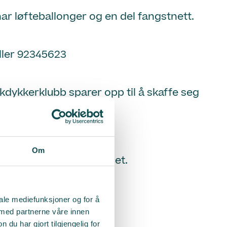
 har løfteballonger og en del fangstnett.
ller 92345623
dykkerklubb sparer opp til å skaffe seg
Om
m dette viktige arbeidet.
iale mediefunksjoner og for å
 med partnerne våre innen
u har gjort tilgjengelig for