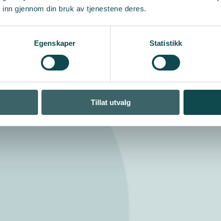
 inn gjennom din bruk av tjenestene deres.
La
15
ut
Egenskaper
Statistikk
på
Tillat utvalg