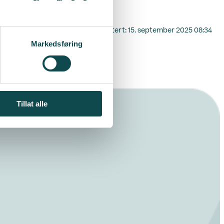
gt
. september 2025 08:34
Sist oppdatert:
15. september 2025 08:34
Markedsføring
Tillat alle