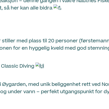
ddeaksjon – denne gangen i vakre Nautnes Fisk
t, så her kan alle bidra
 stiller med plass til 20 personer (førstemann 
sjonen for en hyggelig kveld med god stemnin
 Classic Diving
i Øygarden, med unik beliggenhet rett ved No
g under vann – perfekt utgangspunkt for dykki