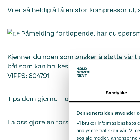
Vi er så heldig å få en stor kompressor ut, 
Påmelding fortløpende, har du spørsmå
Kjenner du noen som ønsker å støtte vårt 
båt som kan brukes til disse aksjonene
VIPPS: 804791
Samtykke
Tips dem gjerne – og tagg både venner og 
Denne nettsiden anvender c
La oss gjøre en forskjell – sammen
Vi bruker informasjonskapsler
analysere trafikken vår. Vi 
sosiale medier, annonsering 