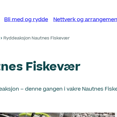
Bli med og rydde
Nettverk og arrangemen
Ryddeaksjon Nautnes Fiskevær
nes Fiskevær
eaksjon – denne gangen i vakre Nautnes Fiskevæ