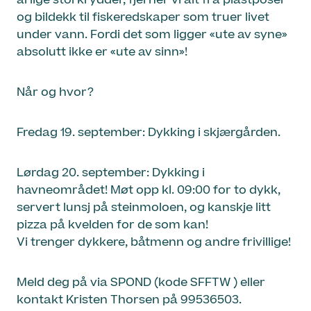
årlige storkrydder, fjerner vi alt fra plastposer
og bildekk til fiskeredskaper som truer livet
under vann. Fordi det som ligger «ute av syne»
absolutt ikke er «ute av sinn»!
Når og hvor?
Fredag 19. september: Dykking i skjærgården.
Lørdag 20. september: Dykking i
havneområdet! Møt opp kl. 09:00 for to dykk,
servert lunsj på steinmoloen, og kanskje litt
pizza på kvelden for de som kan!
Vi trenger dykkere, båtmenn og andre frivillige!
Meld deg på via SPOND (kode SFFTW ) eller
kontakt Kristen Thorsen på 99536503.