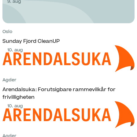
9. aug
Oslo
Sunday Fjord CleanUP
10. aug
Agder
Arendalsuka: Forutsigbare rammevilkår for
frivilligheten
10. aug
Agder