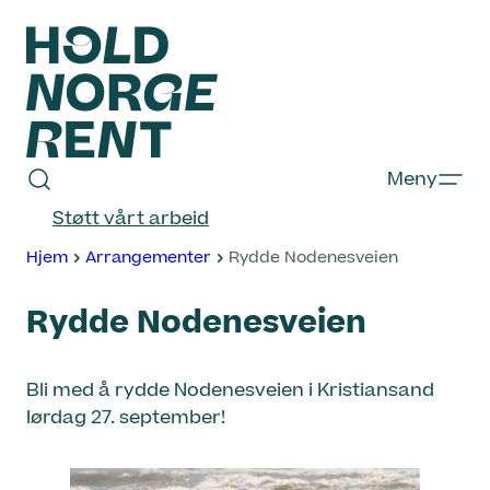
Hopp
til
innhold
Hold
Meny
Norge
Støtt vårt arbeid
Rent
Hjem
Arrangementer
Rydde Nodenesveien
Rydde Nodenesveien
Bli med å rydde Nodenesveien i Kristiansand
lørdag 27. september!