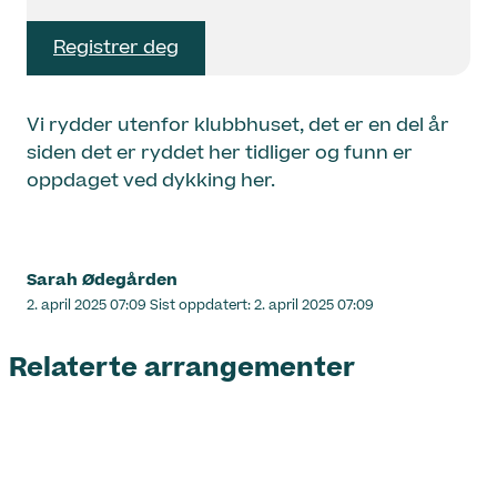
Registrer deg
Vi rydder utenfor klubbhuset, det er en del år
siden det er ryddet her tidliger og funn er
oppdaget ved dykking her.
Sarah Ødegården
Lagt
2. april 2025 07:09
Sist oppdatert:
2. april 2025 07:09
ut
på
Relaterte arrangementer