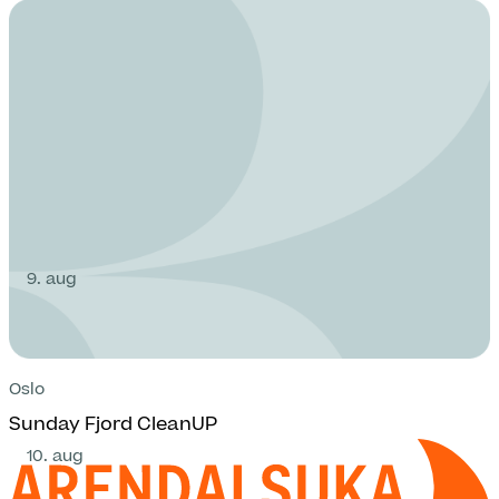
9. aug
Oslo
Sunday Fjord CleanUP
10. aug