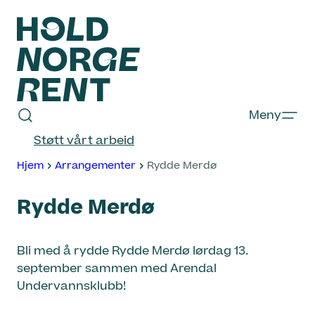
Hopp
til
innhold
Hold
Meny
Norge
Støtt vårt arbeid
Rent
Hjem
Arrangementer
Rydde Merdø
Rydde Merdø
Bli med å rydde Rydde Merdø lørdag 13.
september sammen med Arendal
Undervannsklubb!