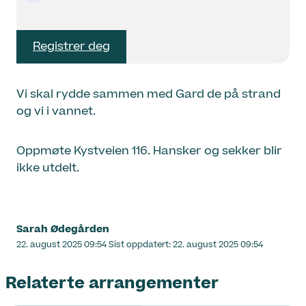
Registrer deg
Vi skal rydde sammen med Gard de på strand
og vi i vannet.
Oppmøte Kystveien 116. Hansker og sekker blir
ikke utdelt.
Sarah Ødegården
Lagt
22. august 2025 09:54
Sist oppdatert:
22. august 2025 09:54
ut
på
Relaterte arrangementer