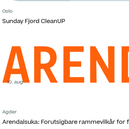
Oslo
Sunday Fjord CleanUP
10. aug
Agder
Arendalsuka: Forutsigbare rammevilkår for fr