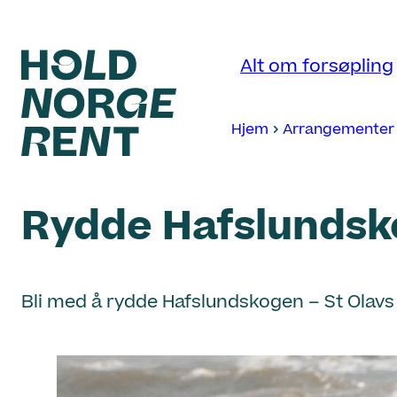
Hopp
til
Alt om forsøpling
innhold
Hjem
Arrangementer
Hold
Norge
Rydde Hafslunds
Rent
Bli med å rydde Hafslundskogen – St Olavs