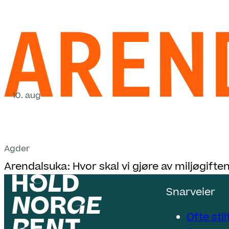
10. aug
Agder
Arendalsuka: Hvor skal vi gjøre av miljøgifte
Snarveier
Ofte sti