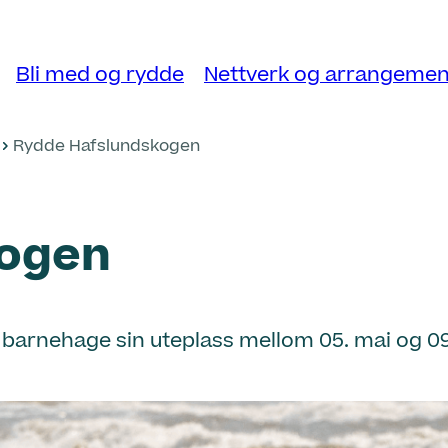
Bli med og rydde
Nettverk og arrangemen
Rydde Hafslundskogen
kogen
 barnehage sin uteplass mellom 05. mai og 09