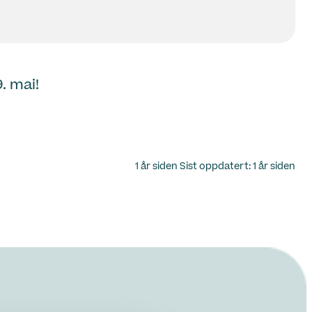
. mai!
Lagt
1 år siden
Sist oppdatert:
1 år siden
ut
på