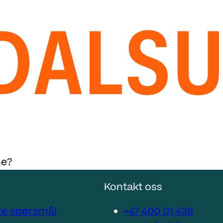
ne?
Kontakt oss
lte spørsmål
+47 400 01 438