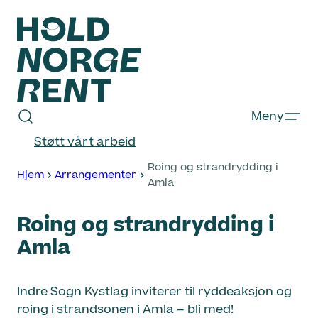
Hopp
til
innhold
Hold
Meny
Norge
Støtt vårt arbeid
Rent
Roing og strandrydding i
Hjem
Arrangementer
Amla
Roing og strandrydding i
Amla
Indre Sogn Kystlag inviterer til ryddeaksjon og
roing i strandsonen i Amla – bli med!