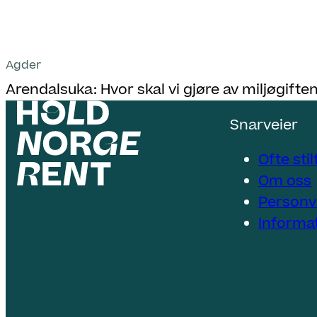
Agder
Arendalsuka: Hvor skal vi gjøre av miljøgifte
Snarveier
Ofte sti
Om oss
Personv
Informa