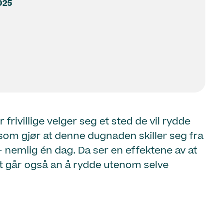
025
villige velger seg et sted de vil rydde
 som gjør at denne dugnaden skiller seg fra
 nemlig én dag. Da ser en effektene av at
et går også an å rydde utenom selve