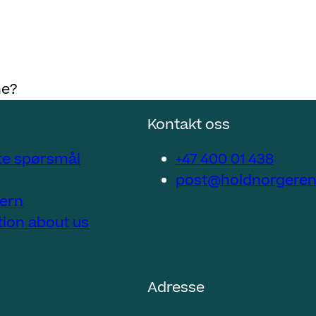
ne?
Kontakt oss
lte spørsmål
+47 400 01 438
post@holdnorgeren
ern
tion about us
Adresse