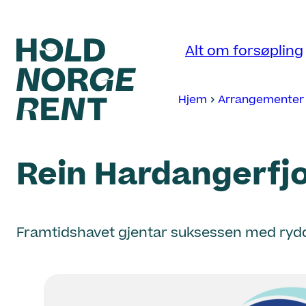
Hopp
til
Alt om forsøpling
innhold
Hjem
Arrangementer
Hold
Norge
Rein Hardangerfj
Rent
Framtidshavet gjentar suksessen med rydd