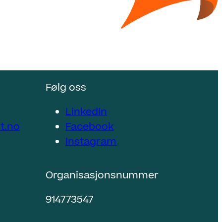
Følg oss
LinkedIn
t.no
Facebook
Instagram
Organisasjonsnummer
914773547