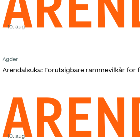
10. aug
Agder
Arendalsuka: Forutsigbare rammevilkår for fr
10. aug