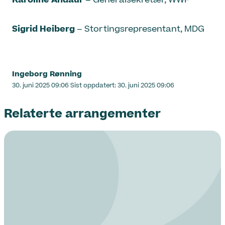
Karoline Andaur
– Generalsekretær, WWF
Sigrid Heiberg
– Stortingsrepresentant, MDG
Ingeborg Rønning
Lagt
30. juni 2025 09:06
Sist oppdatert:
30. juni 2025 09:06
ut
på
Relaterte arrangementer