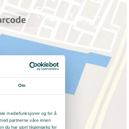
Om
iale mediefunksjoner og for å
 med partnerne våre innen
u har gjort tilgjengelig for