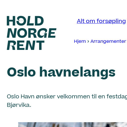
Hopp
til
Alt om forsøpling
innhold
Hjem
Arrangementer
Hold
Norge
Oslo havnelangs
Rent
Oslo Havn ønsker velkommen til en festdag 
Bjørvika.