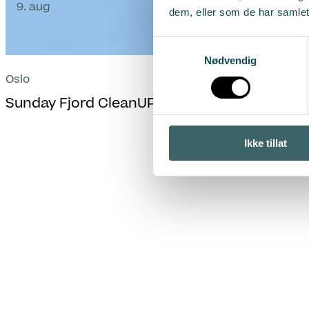
9. aug
dem, eller som de har samlet
Samtykkevalg
Nødvendig
Oslo
Sunday Fjord CleanUP
Ikke tillat