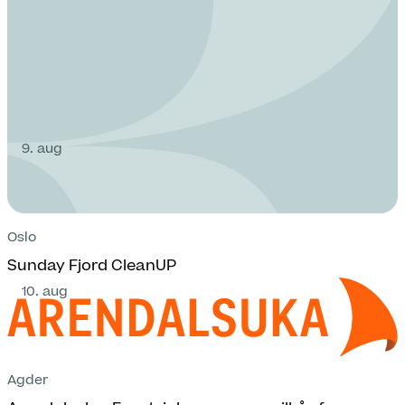
9. aug
Oslo
Sunday Fjord CleanUP
10. aug
Agder