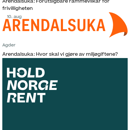
Arendalsuka: Forutsigbare rammevilkår for
frivilligheten
10. aug
Agder
Arendalsuka: Hvor skal vi gjøre av miljøgiftene?