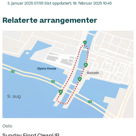
Lagt
3. januar 2025 07:55
Sist oppdatert:
19. februar 2025 10:45
ut
på
Relaterte arrangementer
9. aug
Oslo
Sunday Fjord CleanUP