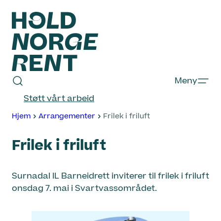
Hopp
til
innhold
Hold
Meny
Norge
Støtt vårt arbeid
Rent
Hjem
Arrangementer
Frilek i friluft
Frilek i friluft
Surnadal IL Barneidrett inviterer til frilek i friluft
onsdag 7. mai i Svartvassområdet.