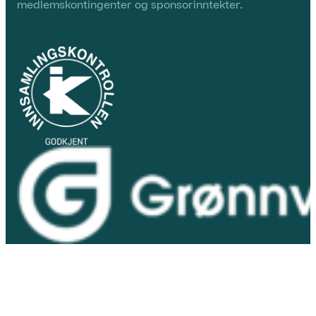
medlemskontingenter og sponsorinntekter.