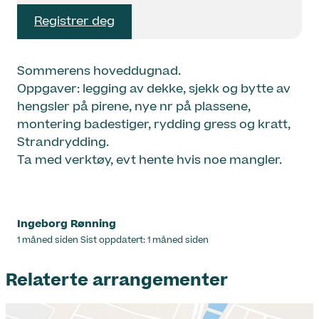
Registrer deg
Sommerens hoveddugnad.
Oppgaver: legging av dekke, sjekk og bytte av
hengsler på pirene, nye nr på plassene,
montering badestiger, rydding gress og kratt,
Strandrydding.
Ta med verktøy, evt hente hvis noe mangler.
Ingeborg Rønning
Lagt
1 måned siden
Sist oppdatert:
1 måned siden
ut
på
Relaterte arrangementer