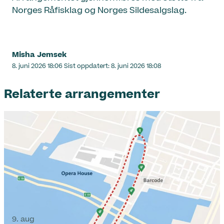
Norges Råfisklag og Norges Sildesalgslag.
Misha Jemsek
Lagt
8. juni 2026 18:06
Sist oppdatert:
8. juni 2026 18:08
ut
på
Relaterte arrangementer
9. aug