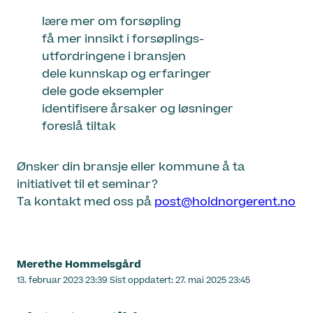
lære mer om forsøpling
få mer innsikt i forsøplings-
utfordringene i bransjen
dele kunnskap og erfaringer
dele gode eksempler
identifisere årsaker og løsninger
foreslå tiltak
Ønsker din bransje eller kommune å ta
initiativet til et seminar?
Ta kontakt med oss på
post@holdnorgerent.no
Merethe Hommelsgård
Lagt
13. februar 2023 23:39
Sist oppdatert:
27. mai 2025 23:45
ut
på