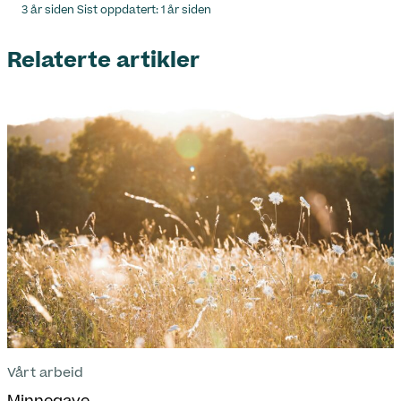
Lagt
3 år siden
Sist oppdatert:
1 år siden
ut
på
Relaterte artikler
Vårt arbeid
Minnegave