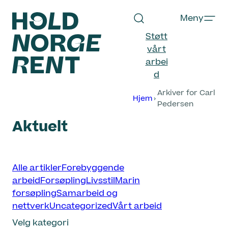
Hopp
Meny
til
innhold
Støtt
vårt
arbei
d
Hold
Arkiver for Carl
Norge
Hjem
Pedersen
Rent
Aktuelt
Velg
Alle artikler
Forebyggende
kategori
arbeid
Forsøpling
Livsstil
Marin
forsøpling
Samarbeid og
nettverk
Uncategorized
Vårt arbeid
Velg kategori