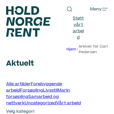
Hopp
Meny
til
innhold
Støtt
vårt
arbei
d
Hold
Arkiver for Carl
Norge
Hjem
Pedersen
Rent
Aktuelt
Velg
Alle artikler
Forebyggende
kategori
arbeid
Forsøpling
Livsstil
Marin
forsøpling
Samarbeid og
nettverk
Uncategorized
Vårt arbeid
Velg kategori